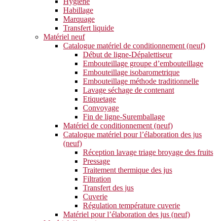
Hygiène
Habillage
Marquage
Transfert liquide
Matériel neuf
Catalogue matériel de conditionnement (neuf)
Début de ligne-Dépalettiseur
Embouteillage groupe d’embouteillage
Embouteillage isobarometrique
Embouteillage méthode traditionnelle
Lavage séchage de contenant
Etiquetage
Convoyage
Fin de ligne-Suremballage
Matériel de conditionnement (neuf)
Catalogue matériel pour l’élaboration des jus
(neuf)
Réception lavage triage broyage des fruits
Pressage
Traitement thermique des jus
Filtration
Transfert des jus
Cuverie
Régulation température cuverie
Matériel pour l’élaboration des jus (neuf)