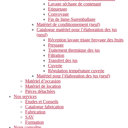
Lavage séchage de contenant
Etiquetage
Convoyage
Fin de ligne-Suremballage
Matériel de conditionnement (neuf)
Catalogue matériel pour l’élaboration des jus
(neuf)
Réception lavage triage broyage des fruits
Pressage
Traitement thermique des jus
Filtration
Transfert des jus
Cuverie
Régulation température cuverie
Matériel pour l’élaboration des jus (neuf)
Matériel d’occasion
Matériel de location
Pièces détachées
Nos services
Études et Conseils
Catalogue fabrication
Fabrication
SAV
Formation
Nous connaître