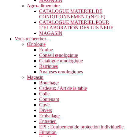
MAGASIN
Agro-alimentaire
CATALOGUE MATERIEL DE
CONDITIONNEMENT (NEUF)
CATALOGUE MATERIEL POUR
L’ELABORATION DES JUS NEUF
MAGASIN
Vous recherchez…
Œnologie
Equipe
Conseil œnologique
Catalogue œnologique
Barriques
Analyses œnologiques
Magasin
Bouchage
Cadeaux / Art de la table
Colle
Contenant
Cuve
Divers
Emballage
Entretien
EPI : Equipement de protection individuelle
Filtration