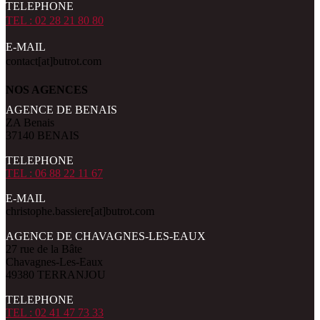
TELEPHONE
TEL : 02 28 21 80 80
E-MAIL
contact[at]butrot.com
NOS AGENCES
AGENCE DE BENAIS
ZA Benais
37140 BENAIS
TELEPHONE
TEL : 06 88 22 11 67
E-MAIL
christophe.bassiere[at]butrot.com
AGENCE DE CHAVAGNES-LES-EAUX
27 rue de la Bâte
Chavagnes-Les-Eaux
49380 TERRANJOU
TELEPHONE
TEL : 02 41 47 73 33