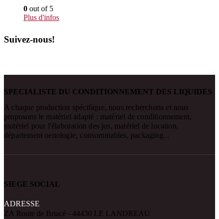
0
out of 5
Plus d'infos
Suivez-nous!
SPECIALISTE DU CONDITIONNEMENT DES LIQUIDES
A chaque production spécifique, nous recherchons et nous
proposons le matériel adapté : matériel de conditionnement,
matériel pour l'élaboration des jus, matériel de location,
département oenologie, consommables, packaging...
SIEGE SOCIAL
ADRESSE
ZA Route de Briacé - 44430 LE LANDREAU