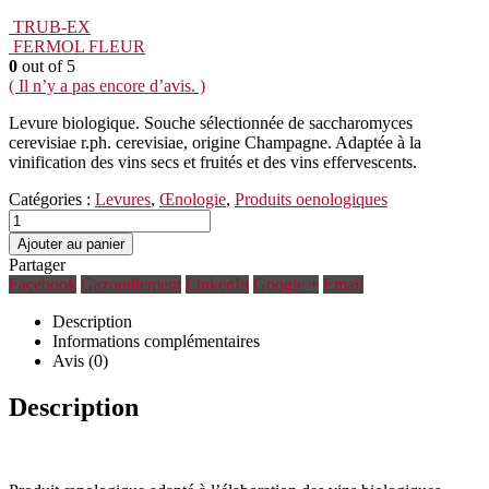
TRUB-EX
FERMOL FLEUR
0
out of 5
( Il n’y a pas encore d’avis. )
Levure biologique. Souche sélectionnée de saccharomyces
cerevisiae r.ph. cerevisiae, origine Champagne. Adaptée à la
vinification des vins secs et fruités et des vins effervescents.
Catégories :
Levures
,
Œnologie
,
Produits oenologiques
Ajouter au panier
Partager
Facebook
Gazouillement
LinkedIn
Google +
Email
Description
Informations complémentaires
Avis (0)
Description