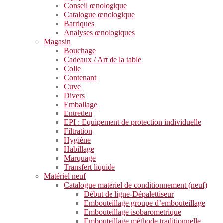
Conseil œnologique
Catalogue œnologique
Barriques
Analyses œnologiques
Magasin
Bouchage
Cadeaux / Art de la table
Colle
Contenant
Cuve
Divers
Emballage
Entretien
EPI : Equipement de protection individuelle
Filtration
Hygiène
Habillage
Marquage
Transfert liquide
Matériel neuf
Catalogue matériel de conditionnement (neuf)
Début de ligne-Dépalettiseur
Embouteillage groupe d’embouteillage
Embouteillage isobarometrique
Embouteillage méthode traditionnelle