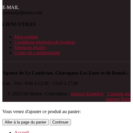
E-MAIL
contact[at]butrot.com
LIENS UTILES
Mon compte
Conditions générales de location
Mentions légales
Centre de confidentialité
Agence de Le Landreau,
Chavagnes-Les-Eaux
et de Benais :
Lun - Ven / 8:00 à 12:30 - 13:45 à 17:00
© 2023 Sté Butrot : Conception :
Agence Komelya
-
Création site
internet Brest
Vous venez d'ajouter ce produit au panier:
Aller à la page du panier
Continuer
Accueil